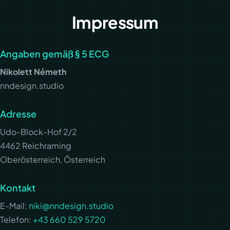
Zum
Impressum
Inhalt
springen
Angaben gemäß § 5 ECG
Nikolett Németh
nndesign.studio
Adresse
Udo-Block-Hof 2/2
4462 Reichraming
Oberösterreich, Österreich
Kontakt
E-Mail:
niki@nndesign.studio
Telefon:
+43 660 529 5720