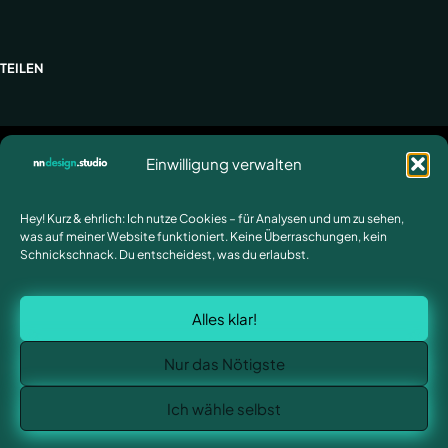
TEILEN
Einwilligung verwalten
Impressum
Datenschutz
Hey! Kurz & ehrlich: Ich nutze Cookies – für Analysen und um zu sehen,
was auf meiner Website funktioniert. Keine Überraschungen, kein
Schnickschnack. Du entscheidest, was du erlaubst.
Alles klar!
Nur das Nötigste
Ich wähle selbst
© 2026 nndesign.studio - Mit
erstellt